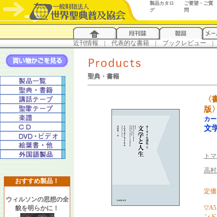
製品カタロ
ご要望・ご質
グ
問
近刊情報
...
|
...
代表的な書籍
...
|
...
ブックレビュー
...
|
..
聖典・書籍
〈
版
カー
文
トマ
高村
おすすめ製品！
定価 
ウィルソンの思想の全
▽A
貌を明らかに！
ンド