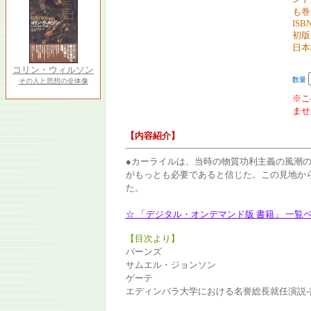
も巻
ISBN
初版
日本
コリン・ウィルソン
数量
その人と思想の全体像
※こ
ませ
【内容紹介】
●カーライルは、当時の物質功利主義の風潮
がもっとも必要であると信じた。この見地か
た。
☆ 「デジタル・オンデマンド版 書籍」 一覧
【目次より】
バーンズ
サムエル・ジョンソン
ゲーテ
エディンバラ大学における名誉総長就任演説-