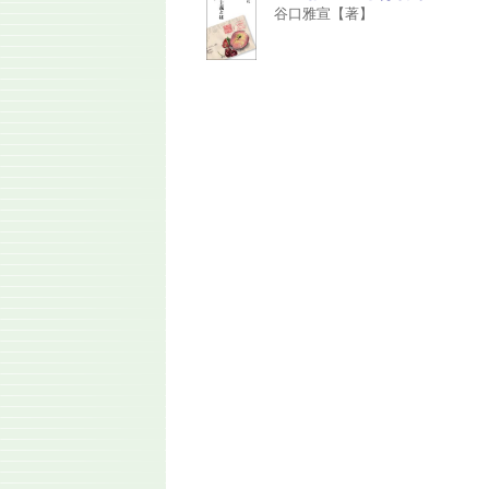
谷口雅宣【著】