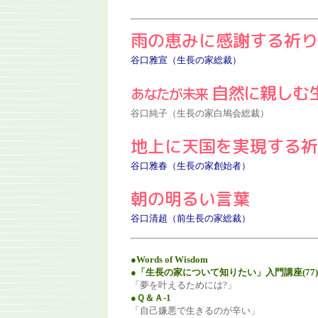
雨の恵みに感謝する祈り
谷口雅宣（生長の家総裁）
自然に親しむ
あなたが未来
谷口純子（生長の家白鳩会総裁）
地上に天国を実現する祈
谷口雅春（生長の家創始者）
朝の明るい言葉
谷口清超（前生長の家総裁）
●Words of Wisdom
●「生長の家について知りたい」入門講座(77)
「夢を叶えるためには?」
●Ｑ＆Ａ-1
「自己嫌悪で生きるのが辛い」