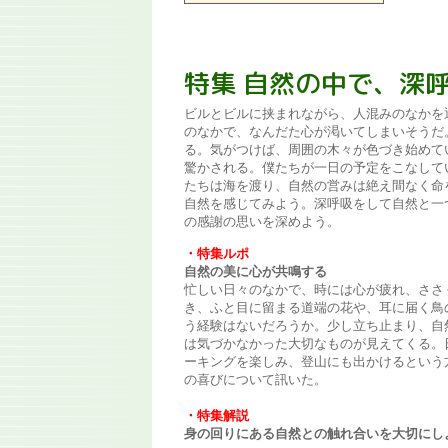
特集 自然の中で、深
ビルとビルに挟まれながら、人混みのなかを
のなかで、なんだた心が渇いてしまいそうだ
る。気がつけば、周囲の木々が色づき始めて
驚かされる。僕たちが一日の予定をこなして
たちは海を渡り、自然の営みは絶え間なく命
自然を感じてみよう。深呼吸をして自然と一
の感謝の思いを深めよう。
・特集ルポ
自然の美に心が共鳴する
忙しい日々のなかで、時には心が疲れ、ささ
き、ふと目に留まる道端の花や、耳に届く鳥
う経験はないだろうか。少し立ち止まり、自
は気づかなかった大切なものが見えてくる。
ーキングを楽しみ、登山にも出かけるという
の喜びについて訊いた。
・特集解説
身の回りにある自然との触れ合いを大切にし