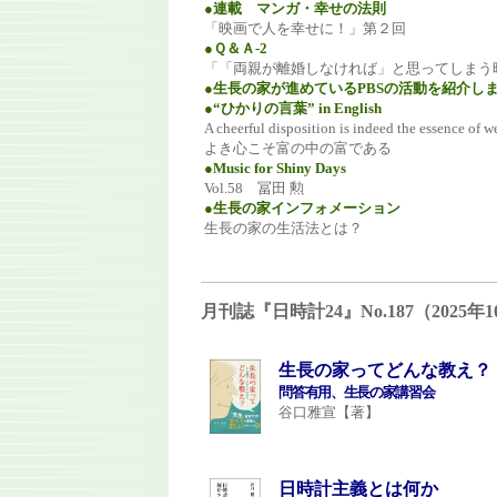
●連載 マンガ・幸せの法則
「映画で人を幸せに！」第２回
●Ｑ＆Ａ-2
「「両親が離婚しなければ」と思ってしまう
●生長の家が進めているPBSの活動を紹介し
●“ひかりの言葉” in English
A cheerful disposition is indeed the essence of w
よき心こそ富の中の富である
●Music for Shiny Days
Vol.58 冨田 勲
●生長の家インフォメーション
生長の家の生活法とは？
月刊誌『日時計24』No.187（202
生長の家ってどんな教え？
問答有用、生長の家講習会
谷口雅宣【著】
日時計主義とは何か