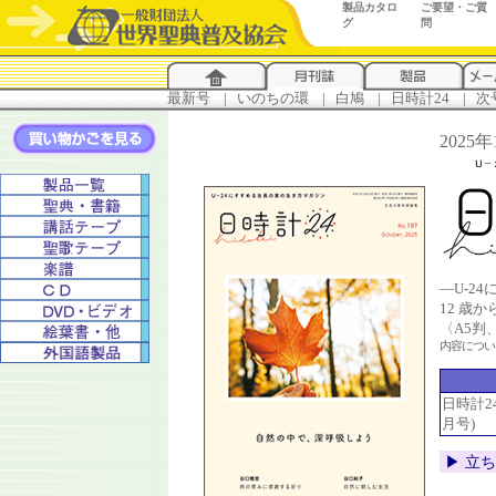
製品カタロ
ご要望・ご質
グ
問
最新号
...
|
..
いのちの環
...
|
..
白鳩
...
|
..
日時計24
...
|
..
次
2025
―U-2
12 歳
〈A5判
内容につ
日時計24 
月号)
▶︎ 