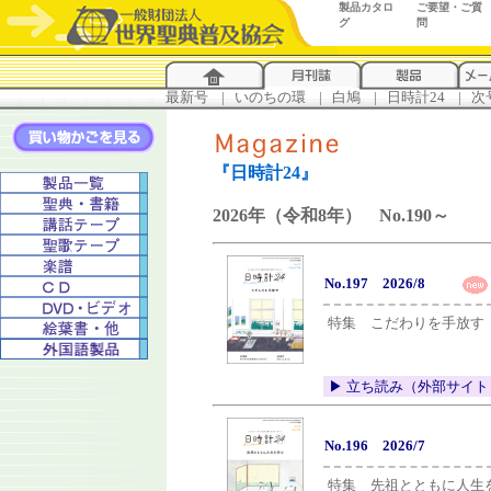
製品カタロ
ご要望・ご質
グ
問
最新号
...
|
..
いのちの環
...
|
..
白鳩
...
|
..
日時計24
...
|
..
次
『日時計24』
2026年（令和8年） No.190～
No.197 2026/8
特集 こだわりを手放す
▶︎ 立ち読み（外部サイト
No.196 2026/7
特集 先祖とともに人生