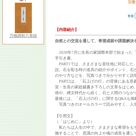
宗教
数量
【内容紹介】
万物調和六章経
自然との交流を通して、希望成就や課題解決
2020年7月に生長の家国際本部で始まった
手引き書。
PART1では、さまざまな居住地に対応した
説。石を彫る時の道具の紹介やポイント、石
のやり方などを、写真つきで分かりやすく説
PART2は、「石上げの行」の背後にある意
宣・生長の家総裁書き下ろしの文章をはじめ
係や、縄文時代から続く、石と人間のつなが
最後には、「石上げの行」に関するQ&Aも掲
写真つきのオールカラーで読みやすく、人生
【引用文】
（「はじめに」より）
私たちは人生の中で、さまざまな希望をもち
施することで、意識の向上や魂の成長を通し