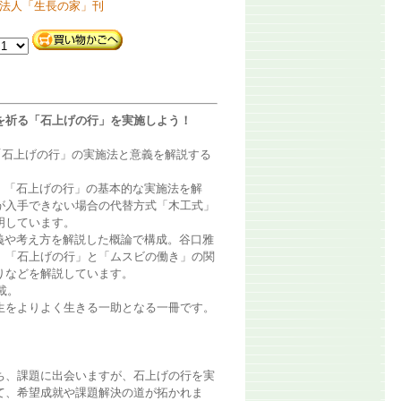
法人「生長の家」刊
を祈る「石上げの行」を実施しよう！
「石上げの行」の実施法と意義を解説する
、「石上げの行」の基本的な実施法を解
が入手できない場合の代替方式「木工式」
明しています。
義や考え方を解説した概論で構成。谷口雅
、「石上げの行」と「ムスビの働き」の関
りなどを解説しています。
載。
をよりよく生きる一助となる一冊です。
、課題に出会いますが、石上げの行を実
て、希望成就や課題解決の道が拓かれま