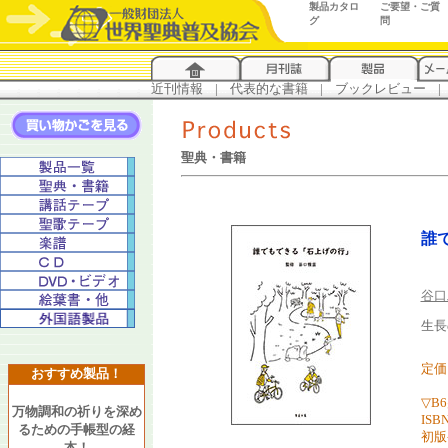
製品カタロ
ご要望・ご質
グ
問
近刊情報
...
|
...
代表的な書籍
...
|
...
ブックレビュー
...
|
..
聖典・書籍
誰
谷口
生長
定価
おすすめ製品！
▽B
万物調和の祈りを深め
ISBN
るための手帳型の経
初版
本！