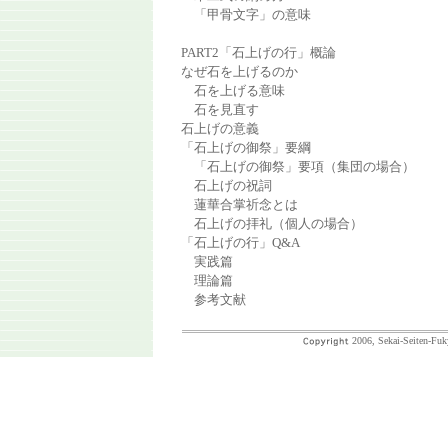
「甲骨文字」の意味
PART2「石上げの行」概論
なぜ石を上げるのか
石を上げる意味
石を見直す
石上げの意義
「石上げの御祭」要綱
「石上げの御祭」要項（集団の場合）
石上げの祝詞
蓮華合掌祈念とは
石上げの拝礼（個人の場合）
「石上げの行」Q&A
実践篇
理論篇
参考文献
2006, Sekai-Seiten-Fuk