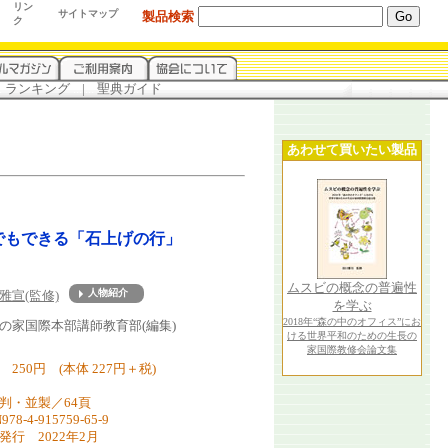
リン
サイトマップ
製品検索
ク
.
ランキング
...
|
...
聖典ガイド
あわせて買いたい製品
でもできる「石上げの行」
ムスビの概念の普遍性
雅宣(監修)
を学ぶ
about
2018年“森の中のオフィス”にお
の家国際本部講師教育部(編集)
ける世界平和のための生長の
家国際教修会論文集
 250円 (本体 227円＋税)
6判・並製／64頁
978-4-915759-65-9
発行 2022年2月