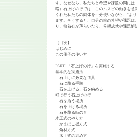
す。なぜなら、私たちと希望や課題の間には
略）石上げの行では、このムスビの働きを意
くれた私たちの肉体を十分使いながら、“より
ます。そうすると、自分の前の希望や課題は
り、執着心が薄らいだり、希望成就や課題解
【目次】
はじめに
この冊子の使い方
PART1「石上げの行」を実施する
基本的な実施法
石上げに必要な道具
石に彫る手順
石を上げる、石を納める
町で行う石上げの行
石を拾う場所
石を上げる場所
石を彫る時の音
木工式のやり方
かまぼこ板方式
角材方式
木工式の納め方