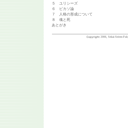
５ ユリシーズ
６ ピカソ論
７ 人格の形成について
８ 魂と死
あとがき
2006, Sekai-Seiten-Fuk