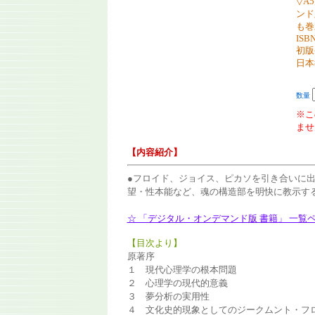
▽A
ンド
も巻
ISBN
初版
日本
数量
※こ
ませ
【内容紹介】
●フロイド、ジョイス、ピカソを引き合いに
望・性本能など、魂の構造部を明快に教示す
☆ 「デジタル・オンデマンド版 書籍」 一覧
【目次より】
原著序
１ 現代心理学の根本問題
２ 心理学の現代的意義
３ 夢分析の実用性
４ 文化史的現象としてのジークムント・フ