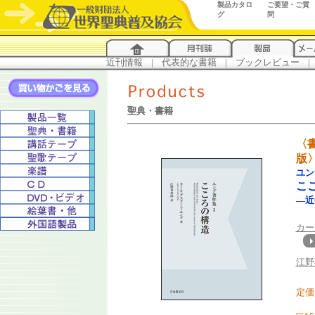
製品カタロ
ご要望・ご質
グ
問
近刊情報
...
|
...
代表的な書籍
...
|
...
ブックレビュー
...
|
..
聖典・書籍
〈
版
ユン
こ
―近
カー
江野
定価 