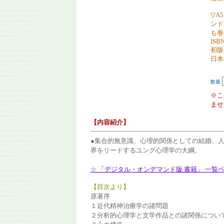
▽A
ンド
も巻
ISBN
初版
日本
数量
※こ
ませ
【内容紹介】
●集合的無意識、心理的関係としての結婚、
界をリードするユング心理学の大綱。
☆ 「デジタル・オンデマンド版 書籍」 一覧
【目次より】
原著序
１近代精神治療学の諸問題
２分析的心理学と文学作品との諸関係につい