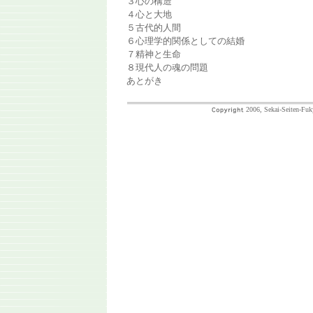
３心の構造
４心と大地
５古代的人間
６心理学的関係としての結婚
７精神と生命
８現代人の魂の問題
あとがき
2006, Sekai-Seiten-Fuk