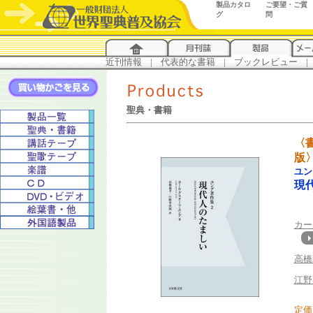
製品カタロ
ご要望・ご質
グ
問
近刊情報
...
|
...
代表的な書籍
...
|
...
ブックレビュー
...
|
..
聖典・書籍
〈
版
ユン
現
カー
高橋
江野
定価 