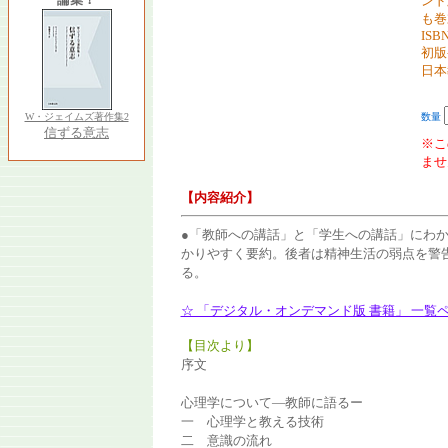
ンド
も巻
ISBN
初版
日本
W・ジェイムズ著作集2
数量
信ずる意志
※こ
ませ
【内容紹介】
●「教師への講話」と「学生への講話」にわ
かりやすく要約。後者は精神生活の弱点を警
る。
☆ 「デジタル・オンデマンド版 書籍」 一覧
【目次より】
序文
心理学について―教師に語るー
一 心理学と教える技術
二 意識の流れ