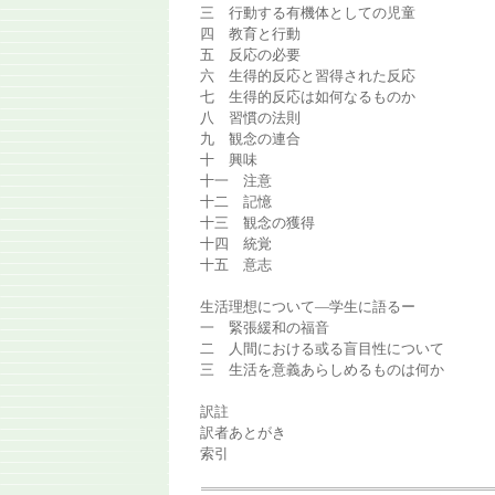
三 行動する有機体としての児童
四 教育と行動
五 反応の必要
六 生得的反応と習得された反応
七 生得的反応は如何なるものか
八 習慣の法則
九 観念の連合
十 興味
十一 注意
十二 記憶
十三 観念の獲得
十四 統覚
十五 意志
生活理想について―学生に語るー
一 緊張緩和の福音
二 人間における或る盲目性について
三 生活を意義あらしめるものは何か
訳註
訳者あとがき
索引