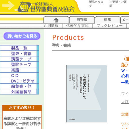
製品カタロ
ご要望・ご質
グ
問
近刊情報
...
|
...
代表的な書籍
...
|
...
ブックレビュー
...
|
..
聖典・書籍
〈
版
W・
心
―教
ウィ
大坪
おすすめ製品！
定価 
宗教および道徳に関す
る講演と一般向け哲学
▽A
論集！