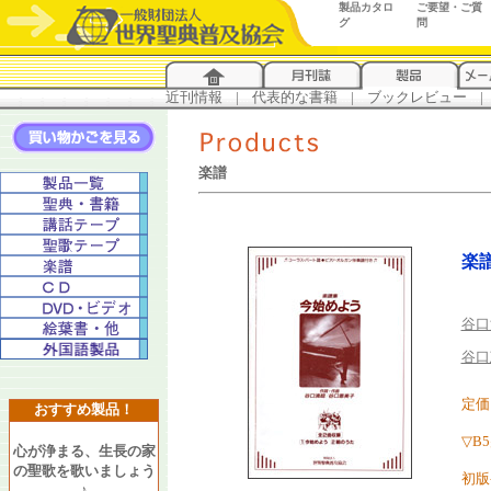
製品カタロ
ご要望・ご質
グ
問
近刊情報
...
|
...
代表的な書籍
...
|
...
ブックレビュー
...
|
..
楽譜
楽
谷口
谷口
定価
おすすめ製品！
▽B
心が浄まる、生長の家
の聖歌を歌いましょう
初版
♪