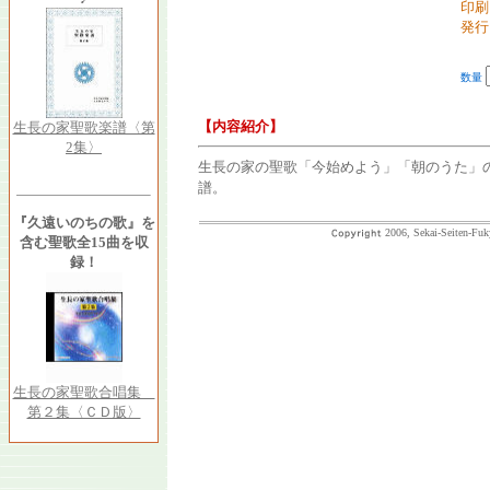
印刷
発行
数量
【内容紹介】
生長の家聖歌楽譜〈第
2集〉
生長の家の聖歌「今始めよう」「朝のうた」
譜。
『久遠いのちの歌』を
2006, Sekai-Seiten-Fuk
含む聖歌全15曲を収
録！
生長の家聖歌合唱集
第２集〈ＣＤ版〉