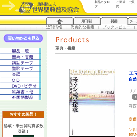
製品カタロ
ご要望・ご質
グ
問
近刊情報
...
|
...
代表的な書籍
...
|
...
ブックレビュー
...
|
..
聖典・書籍
エ
自然
リチ
澤西
おすすめ製品！
定価 
秘蔵・未公開写真多数
▽四
収録！
ISBN