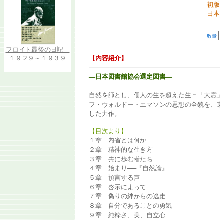
初版
日本
数量
フロイト最後の日記
１９２９～１９３９
【内容紹介】
―日本図書館協会選定図書―
自然を師とし、個人の生を超えた生＝「大霊
フ・ウォルドー・エマソンの思想の全貌を、
した力作。
【目次より】
１章 内省とは何か
２章 精神的な生き方
３章 共に歩む者たち
４章 始まり──『自然論』
５章 預言する声
６章 啓示によって
７章 偽りの絆からの逃走
８章 自分であることの勇気
９章 純粋さ、美、自立心