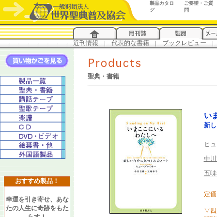
製品カタロ
ご要望・ご質
グ
問
近刊情報
...
|
...
代表的な書籍
...
|
...
ブックレビュー
...
|
..
聖典・書籍
い
新し
ヒュ
中川
五味
おすすめ製品！
定価 
幸運を引き寄せ、あな
たの人生に奇跡をもた
▽四
らす！