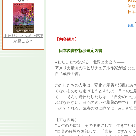
ISBN
初版
日本
数量
まわりにいっぱい奇跡
【内容紹介】
が起こる本
―日本図書館協会選定図書―
●わたしとつながる、世界と出会う――
アメリカ最高のスピリチュアル作家が綴った
自己成長の書。
わたしたちの人生は、変化と矛盾と混乱にみ
くないものから逃げようとすれば、日々の生
く――そんな時わたしたちは、「自分の中心
ればならない。日々の迷いや葛藤の中でも、
与えてくれる、読者の魂に静かにしみこむ自
【主な内容】
*人生の矛盾は「そのままにして」生きてい
*自分の経験を無視して、「言葉」にすがり