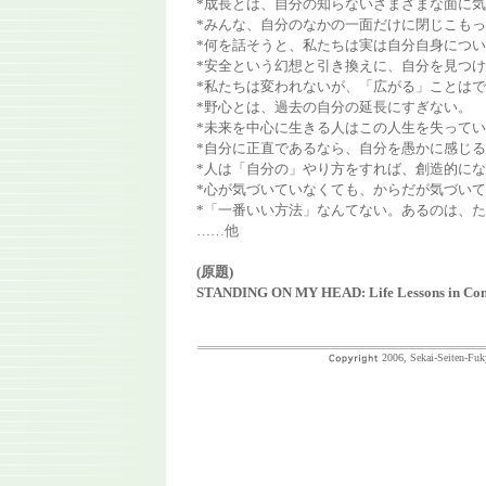
*成長とは、自分の知らないさまざまな面に
*みんな、自分のなかの一面だけに閉じこも
*何を話そうと、私たちは実は自分自身につ
*安全という幻想と引き換えに、自分を見つ
*私たちは変われないが、「広がる」ことは
*野心とは、過去の自分の延長にすぎない。
*未来を中心に生きる人はこの人生を失って
*自分に正直であるなら、自分を愚かに感じ
*人は「自分の」やり方をすれば、創造的に
*心が気づいていなくても、からだが気づい
*「一番いい方法」なんてない。あるのは、
……他
(原題)
STANDING ON MY HEAD: Life Lessons in Contr
2006, Sekai-Seiten-Fuk