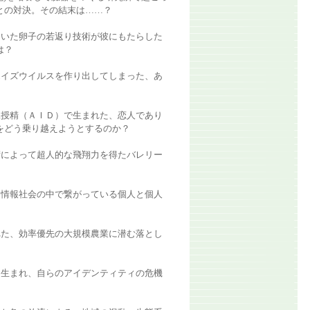
との対決。その結末は……？
用いた卵子の若返り技術が彼にもたらした
は？
エイズウイルスを作り出してしまった、あ
工授精（ＡＩＤ）で生まれた、恋人であり
をどう乗り越えようとするのか？
術によって超人的な飛翔力を得たバレリー
＝情報社会の中で繋がっている個人と個人
れた、効率優先の大規模農業に潜む落とし
て生まれ、自らのアイデンティティの危機