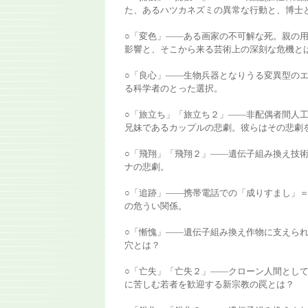
た、あるハツカネズミの異常な行動と、博士
○「変色」――ある画家の不可解な死。親の
影響と、そこから来る芸術上の深刻な危機と
○「良心」――生物兵器となりうる変異型の
る科学者のとった選択。
○「旅立ち」「旅立ち２」――非配偶者間人
兄妹であるカップルの悲劇。彼らはその悲劇
○「飛翔」「飛翔２」――遺伝子組み換え技
ナの悲劇。
○「追跡」――携帯電話での「成りすまし」
の危うい関係。
○「慚愧」――遺伝子組み換え作物に支えら
穴とは？
○「亡失」「亡失２」――クローン人間とし
に苦しむ若者を歓迎する新宗教の罠とは？