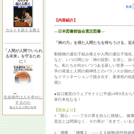
数量
【内容紹介】
カルトを超える教え
―日本図書館協会選定図書―
「神の力」を得た人間たちを待ちうける、近
「人間が人間でいられ
動植物の遺伝子組み換えや人間の遺伝子強化
る未来」を守るため
など、いつの間にか「神の役割」を演じ、自
に！
ち。私たちが向かいつつある新しい世界――
学の発達と人間の精神性とのバランスが崩れ
なイマジネーションで描き出す、著者初の短篇
授]）
●谷口雅宣のウェブサイトに平成14年9月から
生命操作は人を幸せに
単行本化なる！
するのか
蝕まれる人間の未来
【目次より】
○「疑心」――ブタの胃を自らに移植し、健
意志とは関係なく、その胃が「生きて」いる
○「捕獲」「捕獲２」――ＥＳ細胞(胚性幹細