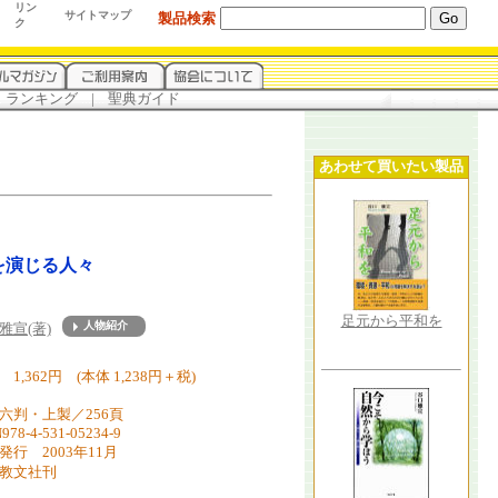
リン
サイトマップ
製品検索
ク
.
ランキング
...
|
...
聖典ガイド
あわせて買いたい製品
を演じる人々
足元から平和を
雅宣(著)
about
1,362円 (本体 1,238円＋税)
六判・上製／256頁
978-4-531-05234-9
発行 2003年11月
教文社刊