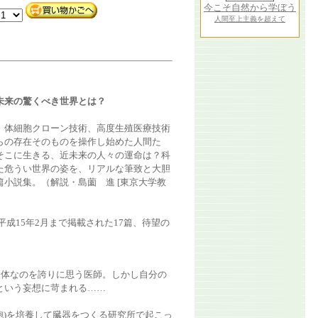
今こそ自然から学ぼう
人間至上主義を超えて
未来の驚くべき世界とは？
、体細胞クローン技術、高度生殖医療技術
らの存在そのものを操作し始めた人間た
そこに生きる、近未来の人々の運命は？科
た危うい世界の姿を、リアルな筆致と大胆
小説集。（解説・島薗 進 [東京大学教
平成15年2月まで掲載された17篇、待望の
康体なのを誇りに思う医師。しかし自分の
という妄想に苛まれる……
胞)を培養して臓器をつくる研究所で起こっ