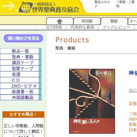
製品カタロ
ご要望・ご質
グ
問
近刊情報
...
|
...
代表的な書籍
...
|
...
ブックレビュー
...
|
..
聖典・書籍
神
谷口
定価 
▽四
おすすめ製品！
ISBN
初版
正しい宗教観、人間観
日本
について詳しく解説！