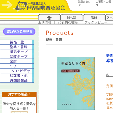
製品カタロ
ご要望・ご質
グ
問
近刊情報
...
|
...
代表的な書籍
...
|
...
ブックレビュー
...
|
..
聖典・書籍
新選
幸
谷口
定価 
おすすめ製品！
▽B
ISBN
初版
運命を切り拓く勇気を
日本
与える一冊！