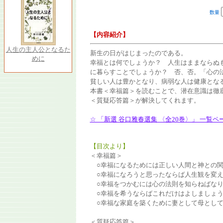
数量
【内容紹介】
人生の主人公となるた
新生の日がはじまったのである。
めに
幸福とは何でしょうか？ 人生はままならぬ
に暮らすことでしょうか？ 否、否。「心の
貧しい人は豊かとなり、病弱な人は健康とな
本書＜幸福篇＞を読むことで、潜在意識は徹
＜質疑応答篇＞が解決してくれます。
☆ 「新選 谷口雅春選集 〈全20巻〉」 一覧
【目次より】
＜幸福篇＞
○幸福になるためには正しい人間と神との関
○幸福になろうと思ったならば人生観を変え
○幸福をつかむには心の法則を知らねばなり
○幸福を希うならばこれだけはよしましょ
○幸福な家庭を築くために妻として母とし
＜質疑応答篇＞