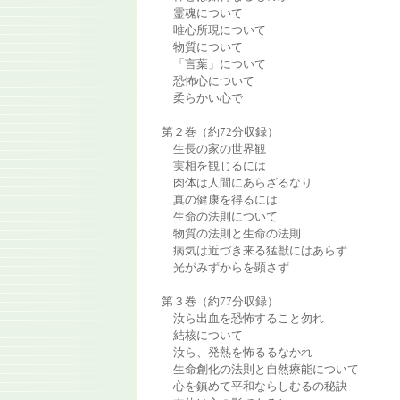
霊魂について
唯心所現について
物質について
「言葉」について
恐怖心について
柔らかい心で
第２巻（約72分収録）
生長の家の世界観
実相を観じるには
肉体は人間にあらざるなり
真の健康を得るには
生命の法則について
物質の法則と生命の法則
病気は近づき来る猛獣にはあらず
光がみずからを顕さず
第３巻（約77分収録）
汝ら出血を恐怖すること勿れ
結核について
汝ら、発熱を怖るるなかれ
生命創化の法則と自然療能について
心を鎮めて平和ならしむるの秘訣