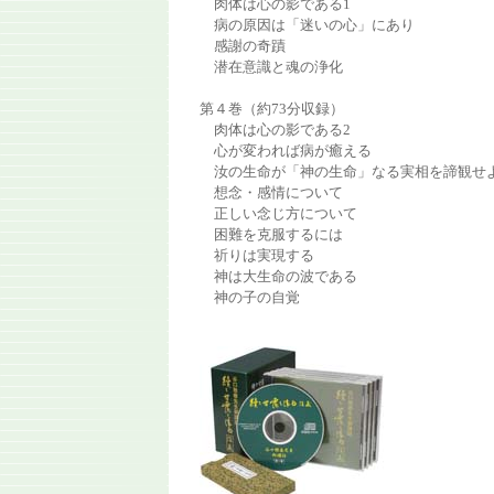
肉体は心の影である1
病の原因は「迷いの心」にあり
感謝の奇蹟
潜在意識と魂の浄化
第４巻（約73分収録）
肉体は心の影である2
心が変われば病が癒える
汝の生命が「神の生命」なる実相を諦観せ
想念・感情について
正しい念じ方について
困難を克服するには
祈りは実現する
神は大生命の波である
神の子の自覚