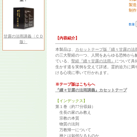
製造
制作
数量
甘露の法雨講義〈ＣＤ
【内容紹介】
版〉
本製品は、
カセットテープ版『續々甘露の法
の三大聖経の一つ、人間をあらゆる恐怖から
ている、
聖経『續々甘露の法雨』
について具
生かす道を実例を交えて詳述。霊的迫力に満
ける心境に導いて行かれます。
※テープ版はこちらへ
『續々甘露の法雨講義』カセットテープ
【インデックス】
第１巻（約77分収録）
生長の家のみ教え
宗教の本質
物質の法則
万教帰一について
神とは如何なるものか