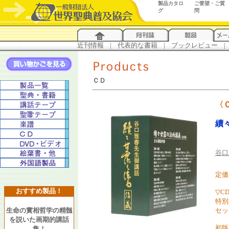
製品カタロ
ご要望・ご質
グ
問
近刊情報
...
|
...
代表的な書籍
...
|
...
ブックレビュー
...
|
..
ＣＤ
〈
續
谷口
定価 
おすすめ製品！
▽C
特別
生命の實相哲学の精髄
セッ
を説いた画期的講話
初版
集！