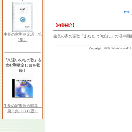
数量
【内容紹介】
生長の家聖歌楽譜〈第
生長の家の聖歌「あなたは何処に」の混声四
2集〉
2006, Sekai-Seiten-Fuk
『久遠いのちの歌』を
含む聖歌全15曲を収
録！
生長の家聖歌合唱集
第２集〈ＣＤ版〉