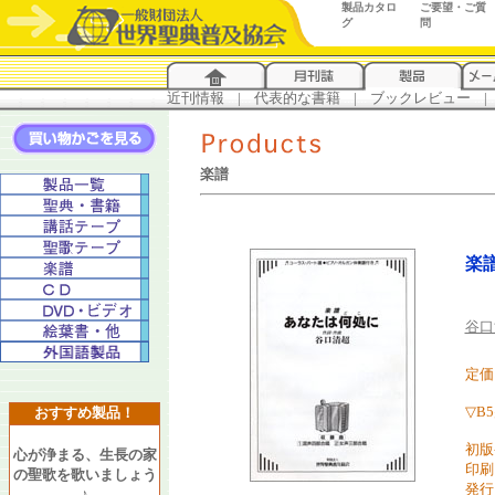
製品カタロ
ご要望・ご質
グ
問
近刊情報
...
|
...
代表的な書籍
...
|
...
ブックレビュー
...
|
..
楽譜
楽
谷口
定価
▽B
おすすめ製品！
初版
心が浄まる、生長の家
印刷
の聖歌を歌いましょう
発行
♪