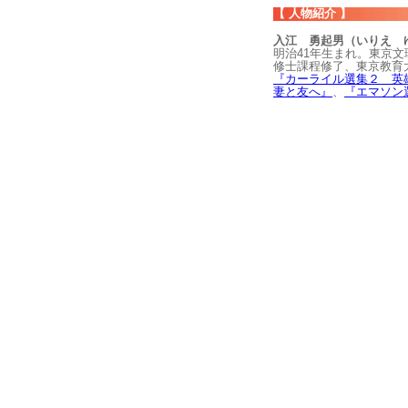
【 人物紹介 】
入江 勇起男（いりえ 
明治41年生まれ。東京
修士課程修了、東京教育
『カーライル選集２ 英
妻と友へ』
、
『エマソン